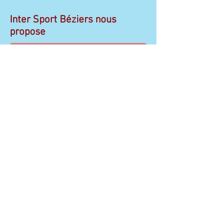
Inter Sport Béziers nous
propose
Combinaison Longe Cote
Combinaison Longe Cote
Accessoires
Photos MAC Carnon 11/05
Paella 29/09/19